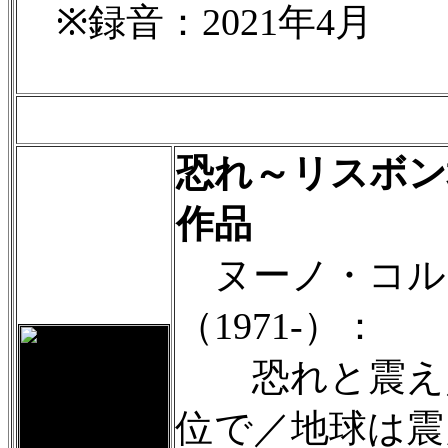
※録音：2021年4月
恐れ～リスボン
作品
ヌーノ・コル
（1971-）：
恐れと震え／
位で／地球は震