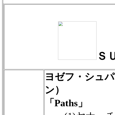
Ｓ
ヨゼフ・シュパ
ン）
「Paths」