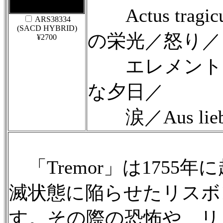
Actus tragi
ARS38334
(SACD HYBRID)
の栄光／怒り／
¥2700
エレメントス
な夕日／
涙／Aus liebe／
「Tremor」は1755
滅状態に陥らせたリスボ
す。その際の恐怖や、リ