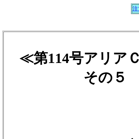
注
≪第114号アリア
その５ 20