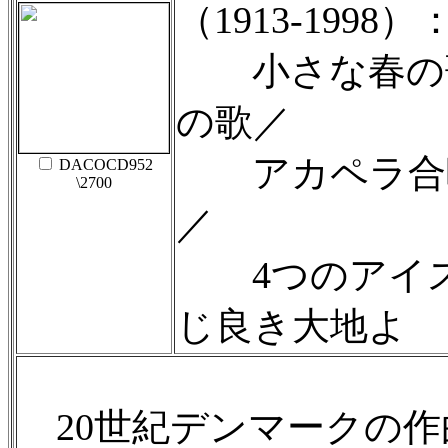
（1913-1998）
小さな春の歌
の歌／
アカペラ合唱
DACOCD952
\2700
／
4つのアイス
じ良き大地よ
20世紀デンマークの作