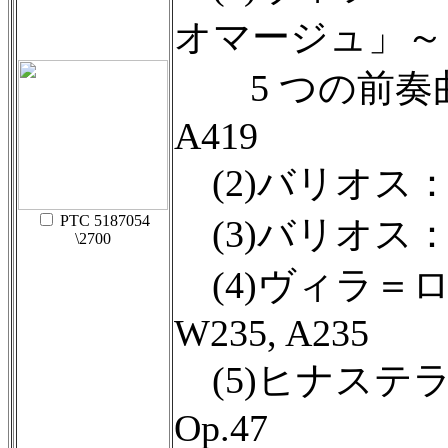
オマージュ」～
5 つの前奏曲よ
A419
(2)バリオス
PTC 5187054
(3)バリオス
\2700
(4)ヴィラ＝
W235, A235
(5)ヒナステ
Op.47