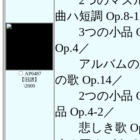
曲ハ短調 Op.8-
3つの小品 O
Op.4／
アルバムの綴り
AP0487
の歌 Op.14／
【旧譜】
\2600
2つの小品 O
品 Op.4-2／
悲しき歌 Op.