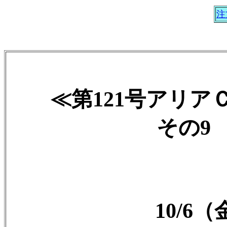
注
≪第121号アリ
その9 2
10/6