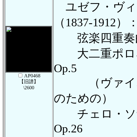
ユゼフ・ヴィ
（1837-1912）
弦楽四重奏曲 イ
大二重ポロネ
Op.5
AP0468
（ヴァイオ
【旧譜】
\2600
のための）
チェロ・ソナ
Op.26