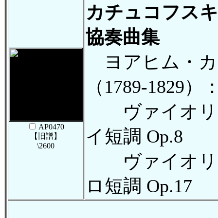
カチュコフス
協奏曲集
ヨアヒム・カ
（1789-1829）
ヴァイオリン
AP0470
イ短調 Op.8
【旧譜】
\2600
ヴァイオリン
ロ短調 Op.17