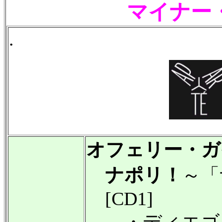
マイナー
.
オフェリー・ガ
ナポリ！
～「
[CD1]
・ディエゴ・