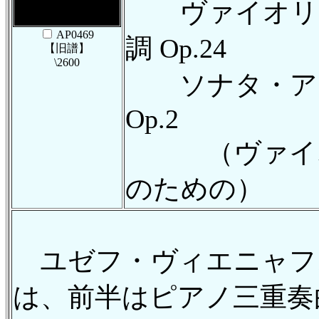
ヴァイオリン
AP0469
調 Op.24
【旧譜】
\2600
ソナタ・アレ
Op.2
（ヴァイオ
のための）
ユゼフ・ヴィエニャフ
は、前半はピアノ三重奏