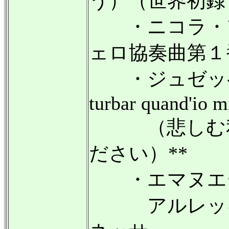
う）（世界初録
・ニコラ・フ
ェロ協奏曲第１
・ジュゼッペ
turbar quand'io m
（悲しむ私
ださい）**
・エマヌエー
アルレッキ