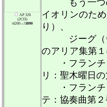
もう一つの
イオリンのため
AP 326
(2CD)
\4200
→\3890
り）、
ジーグ（ヴ
のアリア集第１
・フランチェ
リ：聖木曜日の
・フランチェ
テ：協奏曲第２