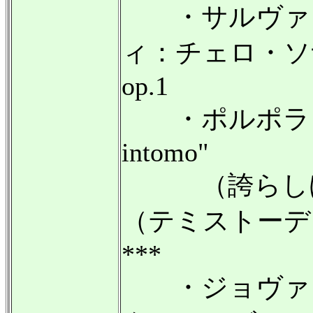
・サルヴァト
ィ：チェロ・ソ
op.1
・ポルポラ："Fiero
intomo"
（誇らしげ
（テミストーデ
***
・ジョヴァン