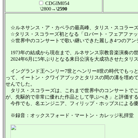
CDGIM054
\2800
→\2590
☆ルネサンス・ア・カペラの最高峰、タリス・スコラーズ
☆タリス・スコラーズ初となる「ロバート・フェアファッ
☆世界中のコンサートで歌い継いできた麗しき4つのアン
1973年の結成から現在まで、ルネサンス宗教音楽演奏の世
2024年6月に5年ぶりとなる来日公演を大成功させたタ
イングランド王ヘンリー7世とヘンリー8世の時代でもっ
って、イートン・クワイアブックとタリスの間の溝を埋めて
せんでした。
タリス・スコラーズは、これまで世界中のコンサートでこ
が、先駆的で非常に優れた作品として学ぶべき」と評価す
今作でも、名エンジニア、フィリップ・ホッブスによる優
※録音：オックスフォード・マートン・カレッジ礼拝堂