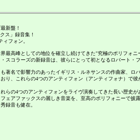
最新盤！
クス」録音集！
ティフォン。
界最高峰としての地位を確立し続けてきた"究極のポリフォニー
リス・スコラーズの新録音は、彼らにとって初となるロバート・
とも著名で影響力のあったイギリス・ルネサンスの作曲家、ロ
おり、これらの4つのアンティフォン（アンティフォナ）で彼
れらの4つのアンティフォンをライヴ演奏してきた長い歴史が
るフェアファックスの麗しき音楽を、至高のポリフォニーで披
秀録音も健在。