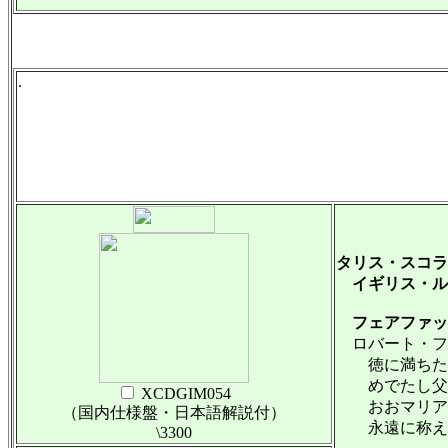
.
タリス・スコラ
イギリス・ル
フェアファッ
ロバート・フェア
徳に満ちたマリア Ma
めでたし父なる神 A
XCDGIM054
おおマリア, 神に喜
（国内仕様盤・日本語解説付）
永遠に称えられるユリ
\3300