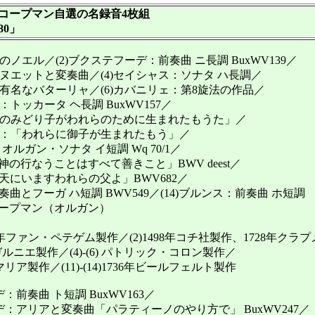
コープマン自選の名録音4枚組
0」
ノエル／(2)ブクステフーデ：前奏曲 ニ長調 BuxWV139／
ヌエットと変奏曲／(4)セイシャス：ソナタ ハ長調／
有名なバターリャ／(6)カバニリェ：第8旋法の作品／
トッカータ ヘ長調 BuxWV157／
のみどり子がわれらのために生まれたもうた」／
：「われらに御子が生まれたもう」／
ハ：オルガン・ソナタ イ短調 Wq 70/1／
「神の行なうことはすべて善きこと」BWV deest／
「天にいますわれらの父よ」BWV682／
前奏曲とフーガ ハ短調 BWV549／(14)ブルンス：前奏曲 ホ短調
プマン（オルガン）
78年ファン・ペテゲム製作／(2)1498年コチ社製作、1728年ク
エ製作／(4)-(6) パトリック・コロン製作／
ア製作／(11)-(14)1736年ビールフェルト製作
前奏曲 ト短調 BuxWV163／
：アリアと変奏曲「パラティーノのやり方で」 BuxWV247／