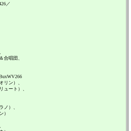
26／
、
＆合唱団、
WV266
オリン）、
リュート）、
ラノ）、
ン）
、