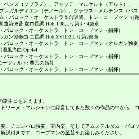
ス（ソプラノ）、アネッテ・マルケルト（アルト）、
ルディエン（テノール）、クラウス・メルテンス（バス
ロック・オーケストラ＆合唱団、トン・コープマン（指
第98番 変ロ長調 Hob. I:98より第3・4楽章
ロック・オーケストラ、トン・コープマン（指揮）
ン協奏曲 ニ長調 Hob.XVIII:2より第2楽章
ロック・オーケストラ、トン・コープマン（オルガン独奏
風序曲 Op.4-4
ロック・オーケストラ、トン・コープマン（指揮）
ーツァルト: 農民の婚礼
ロック・オーケストラ、トン・コープマン（指揮）
歳の誕生日を迎えます。
ントワーヌ・マルシャンに録音してきた数々の作品の中から、
奏、チェンバロ独奏、室内楽、そしてアムステルダム・バロッ
解説付きです。コープマンの至芸をお楽しみください。