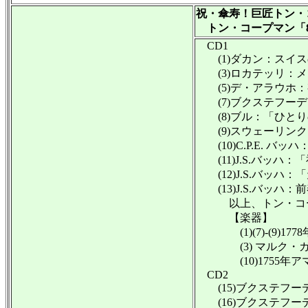
祝・傘寿！巨匠トン・
トン・コープマン「8
CD1
(1)ダカン：スイスの
(3)ロカテッリ：メ
(5)デ・アラウホ：
(7)ブクステフーデ：
(8)ブル：「ひとり
(9)スウェーリンク
(10)C.P.E. バッ
(11)J.S.バッハ：
(12)J.S.バッハ：
(13)J.S.バッハ：
以上、トン・コー
【楽器】
(1)(7)-(9)17
(3) マルク・ガルニ
(10)1755年アマリ
CD2
(15)ブクステフーデ：
(16)ブクステフーデ