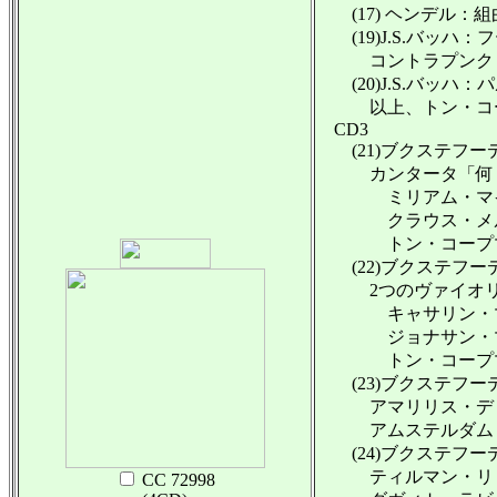
(17) ヘンデル：組曲第
(19)J.S.バッハ：フ
コントラプンクトゥ
(20)J.S.バッハ：パ
以上、トン・コー
CD3
(21)ブクステフー
カンタータ「何ものも
ミリアム・マイヤー
クラウス・メルテン
トン・コープマン
(22)ブクステフー
2つのヴァイオリン、
キャサリン・マンソ
ジョナサン・マンソ
トン・コープマ
(23)ブクステフーデ
アマリリス・ディー
アムステルダム・バ
(24)ブクステフーデ
ティルマン・リヒデ
CC 72998