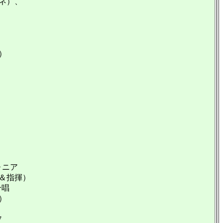
ネ）、
）
ォニア
＆指揮）
合唱
）
7