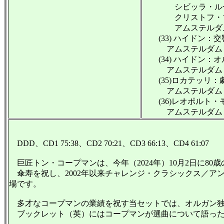
シビッラ・ルーベン
クリストフ・プレガ
アムステルダム・バ
(33) ハイドン：交響曲
アムステルダム・バ
(34) ハイドン：オルガ
アムステルダム・バ
(35)ロカテッリ：劇場
アムステルダム・バ
(36)レオポルト・モ
アムステルダム・バ
DDD、CD1 75:38、CD2 70:21、CD3 66:13、CD4 61:07
巨匠トン・コープマンは、今年（2024年）10月2日に80
傘寿を祝し、2002年以来チャレンジ・クラシックス／ア
場です。
多才なコープマンの業績を祝す当セットでは、オルガン独
ブックレット（英）にはコープマンが選曲について語った