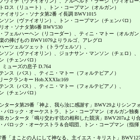
ィチ（ヴァイオリン）、アルベルト・ラージ（ヴィオロー
ス（リュート）、トン・コープマン（オルガン）
ヴァイオリン・ソナタ第2番 イ長調 BWV1015
ン（ヴァイオリン）、トン・コープマン（チェンバロ）
リオ・ソナタ第6番 BWV530
ェルハーヘン（リコーダー）、ティニ・マトー（オルガン
音楽の捧げもの BWV1079よりラルゴ、アレグロ
ツェルツェット（トラヴェルソ）、
ン（ヴァイオリン）、ジョナサン・マンソン（チェロ）、
（チェンバロ）
ューズの息子 D.764
ス（バス）、ティニ・マトー（フォルテピアノ）
クランキー Hob.XXXIa:169
ス（バス）、ティニ・マトー（フォルテピアノ）、
（チェンバロ）
：カンタータ第29番「神よ、我ら汝に感謝す」BWV29よりシンフ
ロック・オーケストラ、トン・コープマン（オルガン独奏
：世俗カンタータ「鳴り交わす弦の相和した競演」BWV207aより
ロック・オーケストラ＆合唱団、トン・コープマン（指揮
「まことの人にして神なる、主イエス・キリスト」BWV12