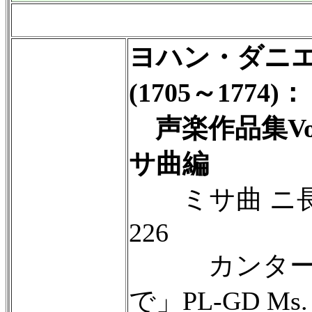
ヨハン・ダニ
(1705～1774)：
声楽作品集Vo
サ曲編
ミサ曲 ニ長調 P
226
カンタータ
で」PL-GD Ms. J