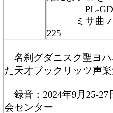
PL-GD Ms. 
ミサ曲 ハ長調 P
225
名刹グダニスク聖ヨハ
た天才プックリッツ声楽
録音：2024年9月25-
会センター