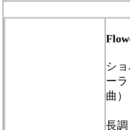
Flo
ショ
ーラ
曲）
即
長調 