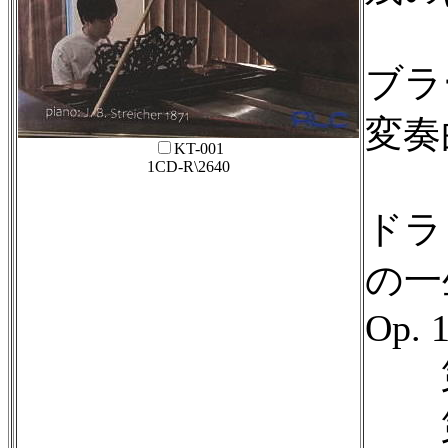
ブラ
変奏曲
KT-001
1CD-R\2640
ドラ
の一
Op. 
第1
第2