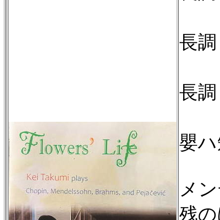
即
長調 
即
長調 
『
嬰ハ短
メン
残の