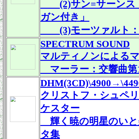
(2)サン=サーンス：交
ガン付き」
(3)モーツァルト：ピア
SPECTRUM SOUND
マルティノンによるマ
マーラー：交響曲第1
DHM(3CD)\4900→\449
クリストフ・シュペリ
ケスター
輝く暁の明星のいと
タ集