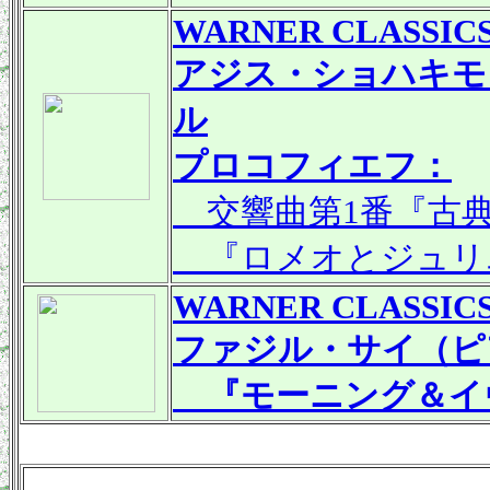
WARNER CLASSIC
アジス・ショハキモ
ル
プロコフィエフ：
交響曲第1番『古
『ロメオとジュリエ
WARNER CLASSIC
ファジル・サイ（ピ
『モーニング＆イ