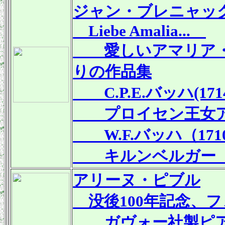
ジャン・ブレニャッ
Liebe Amalia...
愛しいアマリア・
りの作品集
C.P.E.バッハ(1714
プロイセン王女アンナ
W.F.バッハ（1710
キルンベルガー（172
アリーヌ・ピブル
没後100年記念、
ガヴォー社製ピア