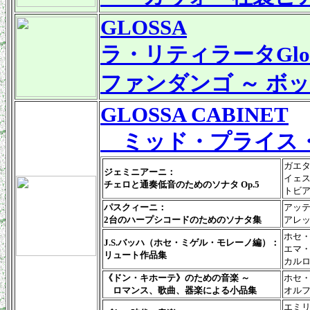
GLOSSA
ラ・リティラータGlos
ファンダンゴ ～ ボ
GLOSSA CABINET
ミッド・プライス
ガエ
ジェミニアーニ：
イェ
チェロと通奏低音のためのソナタ Op.5
トビ
パスクィーニ：
アッ
2台のハープシコードのためのソナタ集
アレ
ホセ
J.S.バッハ（ホセ・ミゲル・モレーノ編）：
エマ・
リュート作品集
カル
《ドン・キホーテ》のための音楽 ～
ホセ
ロマンス、歌曲、器楽による小品集
オル
エミ