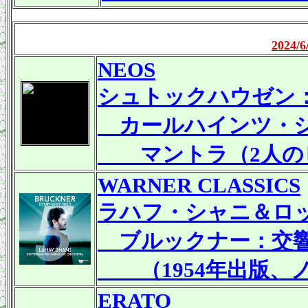
2024
NEOS
シュトックハウゼン
カールハインツ・シュト
マントラ（2人のピ
WARNER CLASSICS
ラハフ・シャニ＆ロ
ブルックナー：交響曲第
（1954年出版、
ERATO