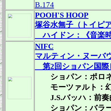
B.174
POOH'S HOOP
塚谷水無子（トイピ
ハイドン：《音楽時
NIFC
マルティン・ヌーバウ
第2回ショパン国際
ショパン：ポロネーズ
モーツァルト：幻想曲
J.S.バッハ：前奏曲
ショパン：バラード第