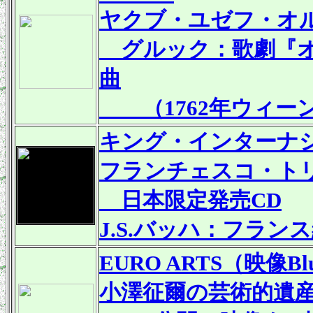
ヤクブ・ユゼフ・オ
グルック：歌劇『オ
曲
（1762年ウィー
キング・インターナ
フランチェスコ・ト
日本限定発売CD
J.S.バッハ：フラン
EURO ARTS（映像Blu-
小澤征爾の芸術的遺