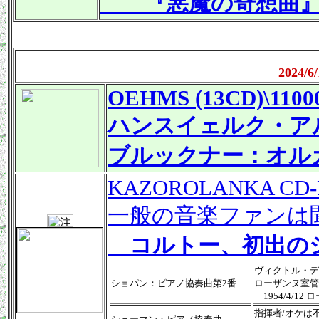
『悪魔の奇想曲
2024
OEHMS
(13CD)\1100
ハンスイェルク・ア
ブルックナー：オル
KAZOROLANKA CD-
一般の音楽ファンは
コルトー、初出の
ヴィクトル・
ショパン：ピアノ協奏曲第2番
ローザンヌ室管
1954/4/1
指揮者/オケは