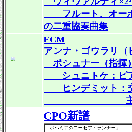
ヴィヴァルディ×2²
フルート、オーボ
の二重協奏曲集
ECM
アンナ・ゴウラリ（
ポシュナー（指揮）
シュニトケ：ピア
ヒンデミット：交
主題と変奏
CPO新譜
「ボヘミアのヨーゼフ・ランナー」