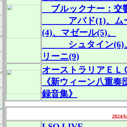
ブルックナー：交響
アバド(1)、ムーテ
(4)、マゼール(5)、
シュタイン(6)、カ
リーニ(9)
オーストラリアＥＬＯＱＵＥ
《新ウィーン八重奏
録音集》
2024
LSO LIVE