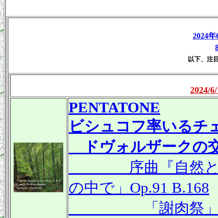
2024
以下、注
2024
PENTATONE
ビシュコフ率いるチ
ドヴォルザークの交
序曲『自然と人生と
の中で」Op.91 B.168
「謝肉祭」Op.92