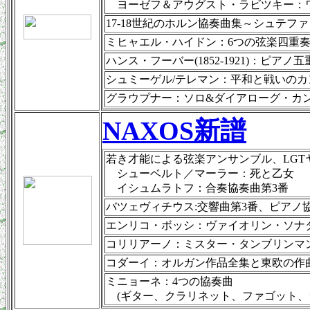
ヨーゼフ＆アウグスト・ラビツキー：
17-18世紀のホルン協奏曲集～シュテフ
ミヒャエル・ハイドン：6つの弦楽四重奏曲M
ハンス・フーバー(1852-1921)：ピアノ
シュミーゲル/テレマン：平和と戦いのカ
グラウプナー：ソロ&ダイアローグ・カン
NAXOS新譜
若き才能による弦楽アンサンブル、LGT
シューベルト／マーラー：死と乙女
イシュムラトフ：合奏協奏曲第3番
バツェヴィチウス:交響曲第3番、ピアノ
エンリコ・ボッシ：ヴァイオリン・ソナタ
コリリアーノ：ミスター・タンブリンマン
コダーイ：オルガン作品全集と東欧の作
ミニョーネ：4つの協奏曲
(ギター、クラリネット、ファゴット、