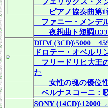
フェリックス・メン
ピアノ協奏曲第1番ト
ファニー・メンデル
夜想曲ト短調H33
DHM (3CD)\5000→45
ドロテー・オベルリン
フリードリヒ大王の
た
女性の魂の優位性
ベルナスコーニ：
SONY (14CD)\12000→