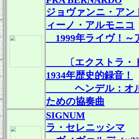
ジョヴァンニ・アン
ィーノ・アルモニコ
1999年ライヴ！～
〔エクストラ・ト
1934年歴史的録音！
ヘンデル：オルガ
ための協奏曲
SIGNUM
ラ・セレニッシマ