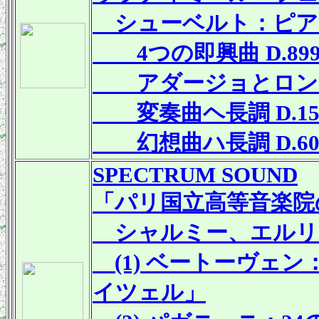
シューベルト：ピアノ作
4つの即興曲 D.899
アダージョとロンド D.
変奏曲ヘ長調 D.156
幻想曲ハ長調 D.6
SPECTRUM SOUND
「パリ国立高等音楽院
シャルミー、エルリ
(1) ベートーヴェ
イツェル」