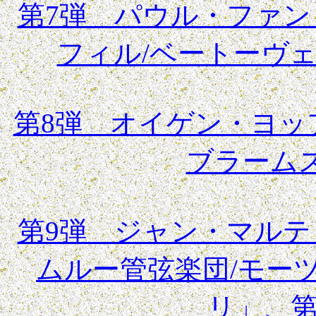
第7弾 パウル・ファ
フィル/ベートーヴ
第8弾 オイゲン・ヨッ
ブラーム
第9弾 ジャン・マル
ムルー管弦楽団/モー
リ」、第