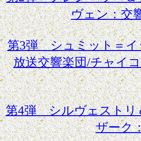
ヴェン：交
第3弾 シュミット＝
放送交響楽団/チャイ
第4弾 シルヴェストリ
ザーク