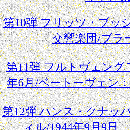
第10弾 フリッツ・ブ
交響楽団/ブラ
第11弾 フルトヴェング
年6月/ベートーヴェン
第12弾 ハンス・クナ
ィル/1944年9月9