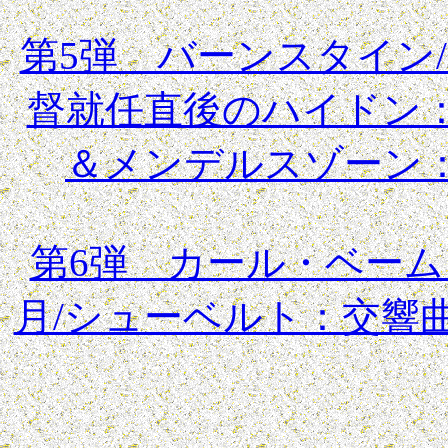
第5弾 バーンスタイン
督就任直後のハイドン：
＆メンデルスゾーン
第6弾 カール・ベーム＆
月/シューベルト：交響