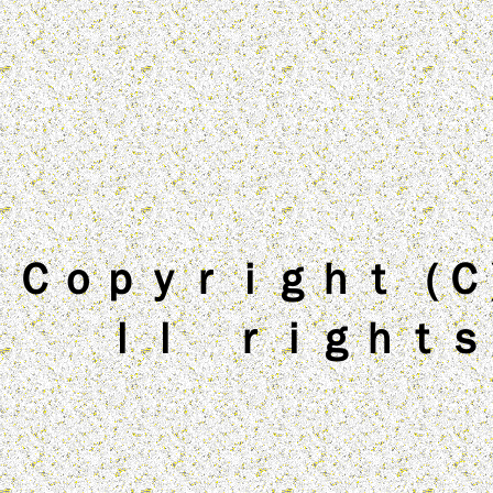
Ｃｏｐｙｒｉｇｈｔ（Ｃ）
ｌｌ ｒｉｇｈｔｓ 