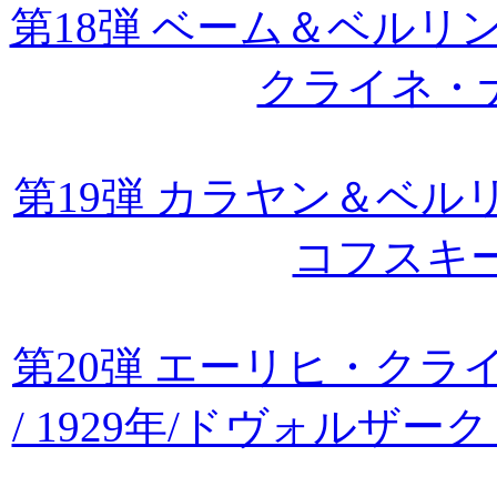
第18弾 ベーム＆ベルリン・
クライネ・
第19弾 カラヤン＆ベルリ
コフスキ
第20弾 エーリヒ・ク
/ 1929年/ドヴォルザ