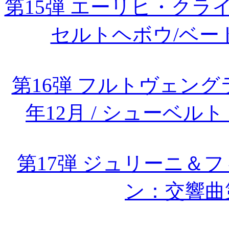
第15弾 エーリヒ・ク
セルトヘボウ/ベー
第16弾 フルトヴェング
年12月 / シューベ
第17弾 ジュリーニ＆フ
ン：交響曲