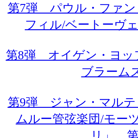
第7弾 パウル・ファ
フィル/ベートーヴ
第8弾 オイゲン・ヨッ
ブラーム
第9弾 ジャン・マル
ムルー管弦楽団/モー
リ」、第