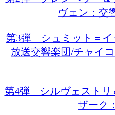
ヴェン：交
第3弾 シュミット＝
放送交響楽団/チャイ
第4弾 シルヴェストリ
ザーク