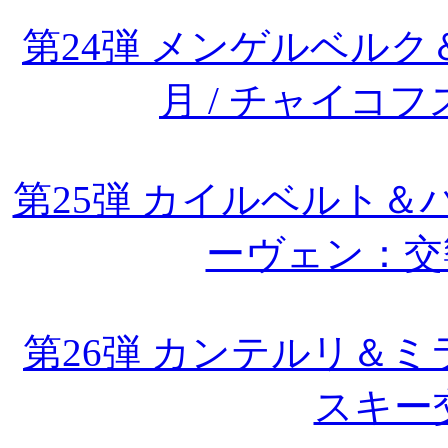
第24弾 メンゲルベルク＆
月 / チャイコ
第25弾 カイルベルト＆
ーヴェン：交
第26弾 カンテルリ＆
スキー