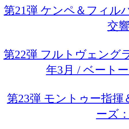
第21弾 ケンペ＆フィル
交響
第22弾 フルトヴェングラ
年3月 / ベー
第23弾 モントゥー指
ーズ