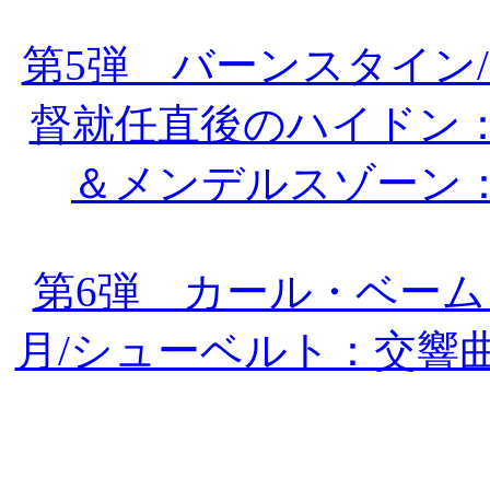
第5弾 バーンスタイン
督就任直後のハイドン：
＆メンデルスゾーン
第6弾 カール・ベーム＆
月/シューベルト：交響