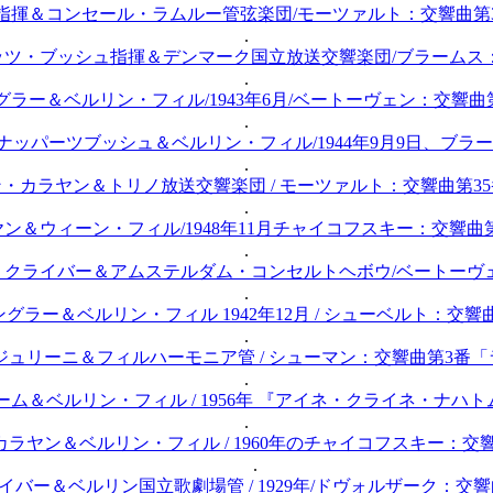
指揮＆コンセール・ラムルー管弦楽団/モーツァルト：交響曲第31
.
リッツ・ブッシュ指揮＆デンマーク国立放送交響楽団/ブラームス
.
グラー＆ベルリン・フィル/1943年6月/ベートーヴェン：交響曲
.
クナッパーツブッシュ＆ベルリン・フィル/1944年9月9日、ブラ
.
・カラヤン＆トリノ放送交響楽団 / モーツァルト：交響曲第35番
.
ラヤン＆ウィーン・フィル/1948年11月チャイコフスキー：交響曲
.
ヒ・クライバー＆アムステルダム・コンセルトヘボウ/ベートーヴ
.
ングラー＆ベルリン・フィル 1942年12月 / シューベルト：交
.
 ジュリーニ＆フィルハーモニア管 / シューマン：交響曲第3番
.
ベーム＆ベルリン・フィル / 1956年 『アイネ・クライネ・ナハ
.
 カラヤン＆ベルリン・フィル / 1960年のチャイコフスキー：交
.
ライバー＆ベルリン国立歌劇場管 / 1929年/ドヴォルザーク：交