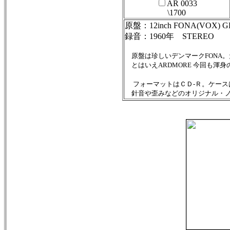
AR 0033
\1700
原盤：12inch FONA(VOX) G
録音：1960年 STEREO
原盤は珍しいデンマークFONA。
とはいえARDMORE 今回も渾身
フォーマットはＣＤ-Ｒ。ケー
針音や歪みなどのオリジナル・ノ