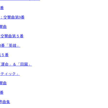
4番
ン：交響曲第9番
響曲
ー：交響曲第５番
3番「英雄」
第５番
：「運命」＆「田園」
ンティック」
響曲
1番
序曲集