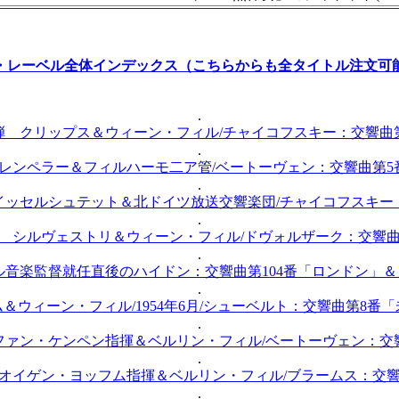
・レーベル全体インデックス（こちらからも全タイトル注文可
.
弾 クリップス＆ウィーン・フィル/チャイコフスキー：交響曲
.
クレンペラー＆フィルハーモ二ア管/ベートーヴェン：交響曲第5
.
イッセルシュテット＆北ドイツ放送交響楽団/チャイコフスキー
.
弾 シルヴェストリ＆ウィーン・フィル/ドヴォルザーク：交響曲
.
ル音楽監督就任直後のハイドン：交響曲第104番「ロンドン」
.
＆ウィーン・フィル/1954年6月/シューベルト：交響曲第8番
.
ファン・ケンペン指揮＆ベルリン・フィル/ベートーヴェン：交
.
 オイゲン・ヨッフム指揮＆ベルリン・フィル/ブラームス：交響
.