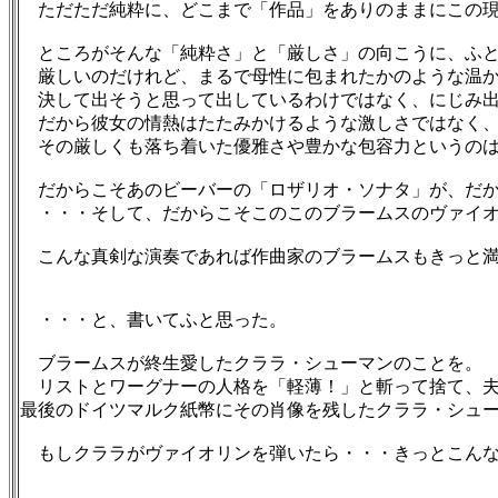
ただただ純粋に、どこまで「作品」をありのままにこの現
ところがそんな「純粋さ」と「厳しさ」の向こうに、ふと
厳しいのだけれど、まるで母性に包まれたかのような温か
決して出そうと思って出しているわけではなく、にじみ出
だから彼女の情熱はたたみかけるような激しさではなく、
その厳しくも落ち着いた優雅さや豊かな包容力というのは
だからこそあのビーバーの「ロザリオ・ソナタ」が、だか
・・・そして、だからこそこのこのブラームスのヴァイオ
こんな真剣な演奏であれば作曲家のブラームスもきっと満
・・・と、書いてふと思った。
ブラームスが終生愛したクララ・シューマンのことを。
リストとワーグナーの人格を「軽薄！」と斬って捨て、夫
最後のドイツマルク紙幣にその肖像を残したクララ・シュ
もしクララがヴァイオリンを弾いたら・・・きっとこんな