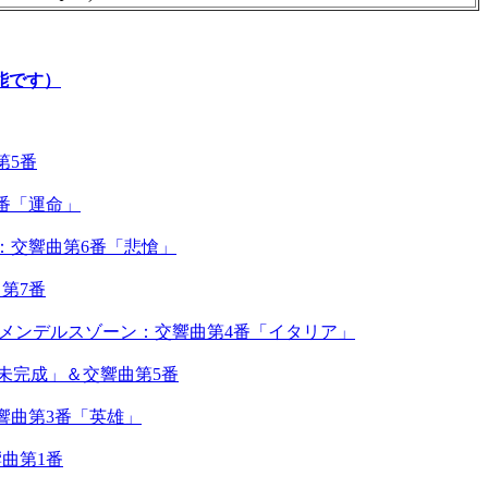
能です）
第5番
番「運命」
：交響曲第6番「悲愴」
第7番
＆メンデルスゾーン：交響曲第4番「イタリア」
「未完成」＆交響曲第5番
響曲第3番「英雄」
曲第1番