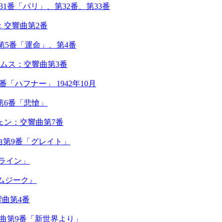
番「パリ」、第32番、第33番
：交響曲第2番
第5番「運命」、第4番
ームス：交響曲第3番
「ハフナー」 1942年10月
第6番「悲愴」
ェン：交響曲第7番
響曲第9番「グレイト」
「ライン」
トムジーク』
響曲第4番
響曲第9番「新世界より」