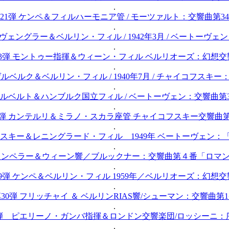
.
21弾 ケンペ＆フィルハーモニア管 / モーツァルト：交響曲第3
.
トヴェングラー＆ベルリン・フィル / 1942年3月 / ベートーヴェ
.
23弾 モントゥー指揮＆ウィーン・フィル ベルリオーズ：幻想交
.
ゲルベルク＆ベルリン・フィル / 1940年7月 / チャイコフスキ
.
カイルベルト＆ハンブルク国立フィル / ベートーヴェン：交響曲第
.
6弾 カンテルリ＆ミラノ・スカラ座管 チャイコフスキー交響曲
.
ンスキー＆レニングラード・フィル 1949年 ベートーヴェン
.
クレンペラー＆ウィーン響／ブルックナー：交響曲第４番「ロマ
.
9弾 ケンペ＆ベルリン・フィル 1959年／ベルリオーズ：幻想交
.
30弾 フリッチャイ ＆ ベルリンRIAS響/シューマン：交響曲第
.
1弾 ピエリーノ・ガンバ指揮＆ロンドン交響楽団/ロッシーニ：
.