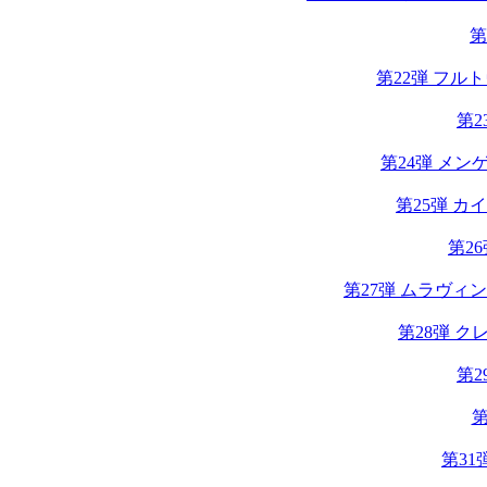
第
第22弾 フル
第
第24弾 メン
第25弾 
第2
第27弾 ムラヴィ
第28弾 
第2
第
第3