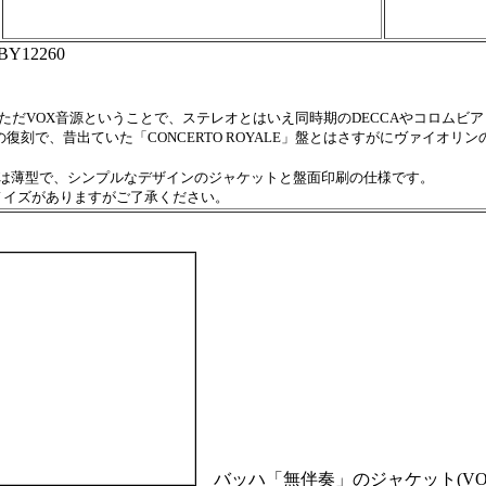
BY12260
ただVOX音源ということで、ステレオとはいえ同時期のDECCAやコロムビ
の復刻で、昔出ていた「CONCERTO ROYALE」盤とはさすがにヴァイオリ
スは薄型で、シンプルなデザインのジャケットと盤面印刷の仕様です。
イズがありますがご了承ください。
バッハ「無伴奏」のジャケット(VOX 