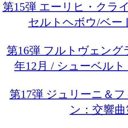
第15弾 エーリヒ・ク
セルトヘボウ/ベー
第16弾 フルトヴェング
年12月 / シューベ
第17弾 ジュリーニ＆フ
ン：交響曲