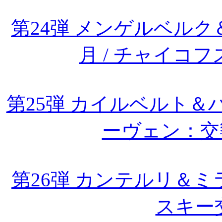
第24弾 メンゲルベルク＆
月 / チャイコ
第25弾 カイルベルト＆
ーヴェン：交
第26弾 カンテルリ＆
スキー