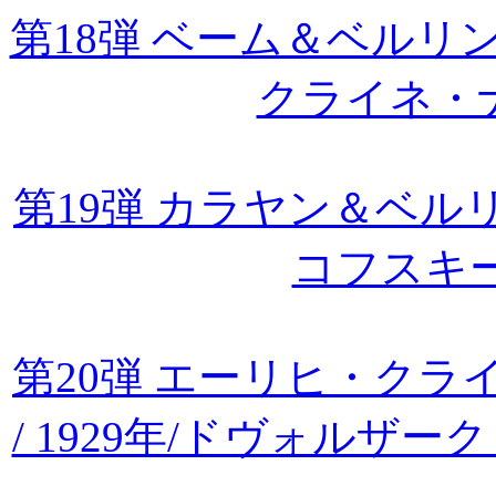
第18弾 ベーム＆ベルリン・
クライネ・
第19弾 カラヤン＆ベルリ
コフスキ
第20弾 エーリヒ・ク
/ 1929年/ドヴォルザ