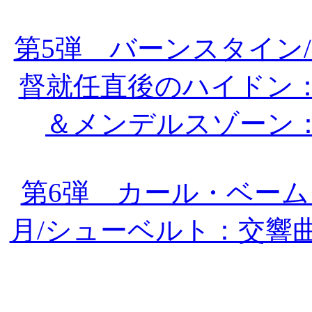
第5弾 バーンスタイン
督就任直後のハイドン：
＆メンデルスゾーン
第6弾 カール・ベーム＆
月/シューベルト：交響