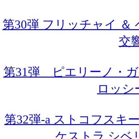
第30弾 フリッチャイ ＆
交
第31弾 ピエリーノ・
ロッシ
第32弾-a ストコフス
ケストラ シベ