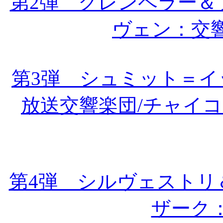
第2弾 クレンペラー＆
ヴェン：交
第3弾 シュミット＝
放送交響楽団/チャイ
第4弾 シルヴェストリ
ザーク