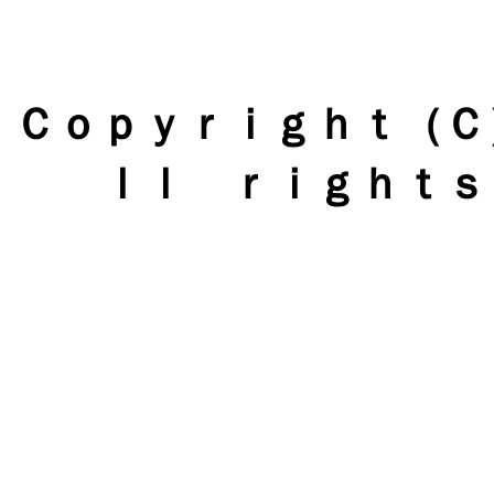
Ｃｏｐｙｒｉｇｈｔ（Ｃ）
ｌｌ ｒｉｇｈｔｓ 