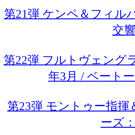
第21弾 ケンペ＆フィル
交響
第22弾 フルトヴェングラ
年3月 / ベー
第23弾 モントゥー指
ーズ