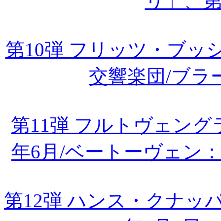
リ」、第
第10弾 フリッツ・ブ
交響楽団/ブラ
第11弾 フルトヴェング
年6月/ベートーヴェン
第12弾 ハンス・クナ