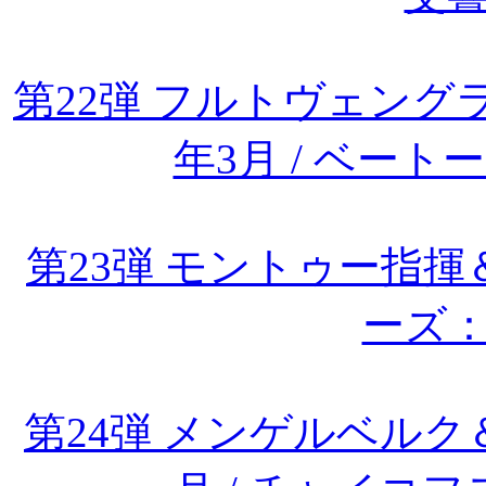
第22弾 フルトヴェングラ
年3月 / ベー
第23弾 モントゥー指
ーズ
第24弾 メンゲルベルク＆