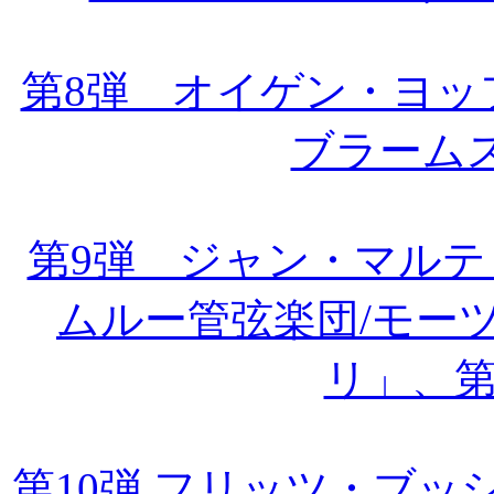
第8弾 オイゲン・ヨッ
ブラーム
第9弾 ジャン・マル
ムルー管弦楽団/モー
リ」、第
第10弾 フリッツ・ブ