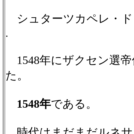
シュターツカペレ・
.
1548年にザクセン選
た。
1548年
である。
時代はまだまだルネサ