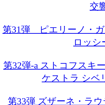
交
第31弾 ピエリーノ・
ロッシ
第32弾-a ストコフス
ケストラ シベ
第33弾 ズザーネ・ラウ