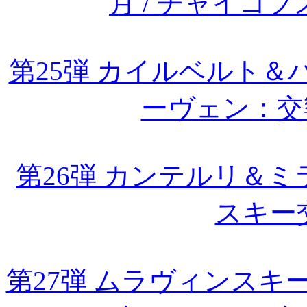
月 / チャイコ
第25弾 カイルベルト＆
ーヴェン：交
第26弾 カンテルリ＆
スキー
第27弾 ムラヴィンス