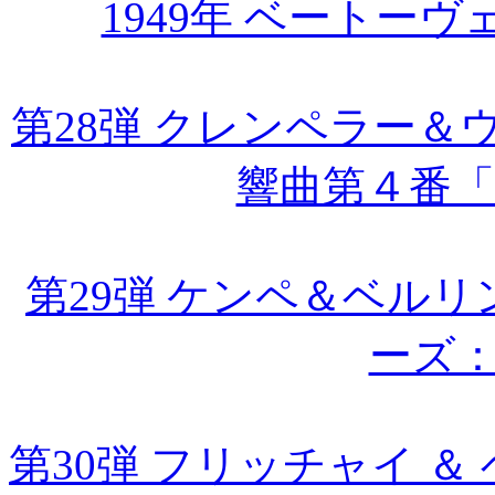
1949年 ベートー
第28弾 クレンペラー
響曲第４番
第29弾 ケンペ＆ベルリ
ーズ
第30弾 フリッチャイ ＆