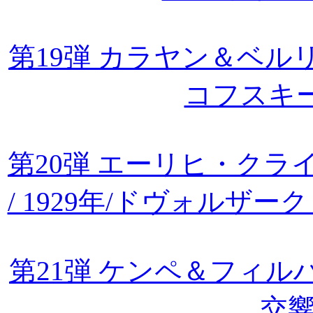
第19弾 カラヤン＆ベルリ
コフスキ
第20弾 エーリヒ・ク
/ 1929年/ドヴォルザ
第21弾 ケンペ＆フィル
交響