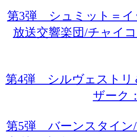
第3弾 シュミット＝
放送交響楽団/チャイ
第4弾 シルヴェストリ
ザーク
第5弾 バーンスタイン