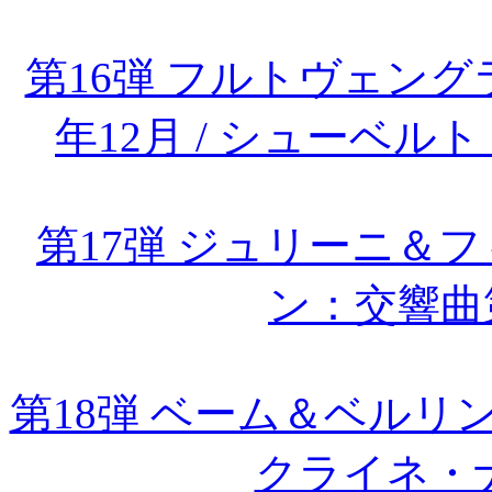
第16弾 フルトヴェング
年12月 / シューベ
第17弾 ジュリーニ＆フ
ン：交響曲
第18弾 ベーム＆ベルリン・
クライネ・