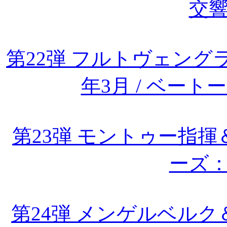
交響
第22弾 フルトヴェングラ
年3月 / ベー
第23弾 モントゥー指
ーズ
第24弾 メンゲルベルク＆