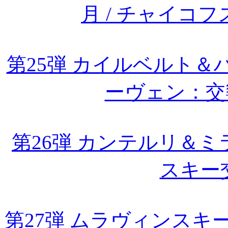
月 / チャイコ
第25弾 カイルベルト＆
ーヴェン：交
第26弾 カンテルリ＆
スキー
第27弾 ムラヴィンス