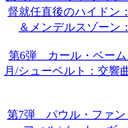
督就任直後のハイドン：
＆メンデルスゾーン
第6弾 カール・ベーム＆
月/シューベルト：交響
第7弾 パウル・ファ