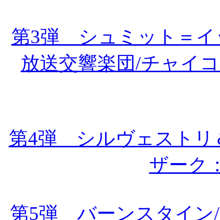
第3弾 シュミット＝
放送交響楽団/チャイ
第4弾 シルヴェストリ
ザーク
第5弾 バーンスタイン