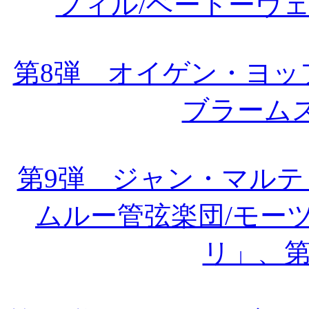
フィル/ベートーヴ
第8弾 オイゲン・ヨッ
ブラーム
第9弾 ジャン・マル
ムルー管弦楽団/モー
リ」、第