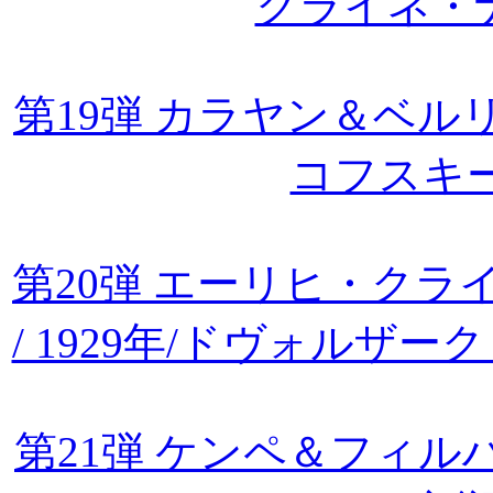
クライネ・
第19弾 カラヤン＆ベルリ
コフスキ
第20弾 エーリヒ・ク
/ 1929年/ドヴォルザ
第21弾 ケンペ＆フィル