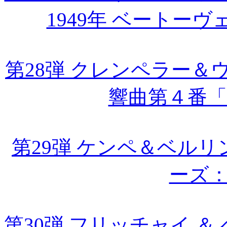
1949年 ベートー
第28弾 クレンペラー
響曲第４番
第29弾 ケンペ＆ベルリ
ーズ
第30弾 フリッチャイ ＆