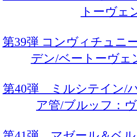
トーヴェ
第39弾 コンヴィチュ
デン/ベートーヴェ
第40弾 ミルシテイン
ア管/ブルッフ：
第41弾 マゼール＆ベル