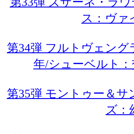
第33弾 ズザーネ・ラウ
ス：ヴァ
第34弾 フルトヴェング
年/シューベルト
第35弾 モントゥー＆
ズ：