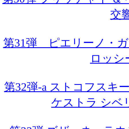
交
第31弾 ピエリーノ・
ロッシ
第32弾-a ストコフス
ケストラ シベ