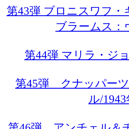
第43弾 ブロニスワフ
ブラームス：
第44弾 マリラ・ジ
第45弾 クナッパー
ル/19
第46弾 アンチェル＆