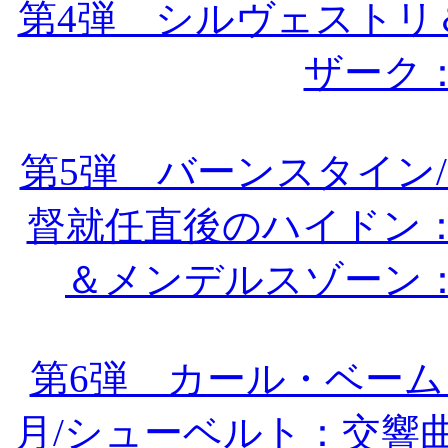
第4弾 シルヴェストリ
ザーク
第5弾 バーンスタイン
督就任直後のハイドン：
＆メンデルスゾーン
第6弾 カール・ベーム＆
月/シューベルト：交響