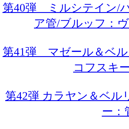
第40弾 ミルシテイン
ア管/ブルッフ：
第41弾 マゼール＆ベル
コフスキ
第42弾 カラヤン＆ベルリ
ー：