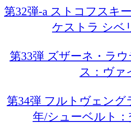
第32弾-a ストコフス
ケストラ シベ
第33弾 ズザーネ・ラウ
ス：ヴァ
第34弾 フルトヴェング
年/シューベルト