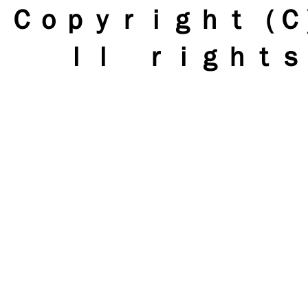
Ｃｏｐｙｒｉｇｈｔ（Ｃ）
ｌｌ ｒｉｇｈｔｓ 