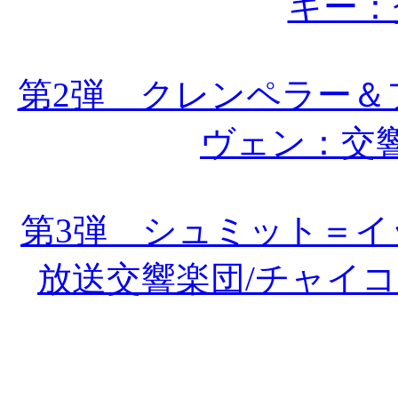
キー：
第2弾 クレンペラー＆
ヴェン：交
第3弾 シュミット＝
放送交響楽団/チャイ