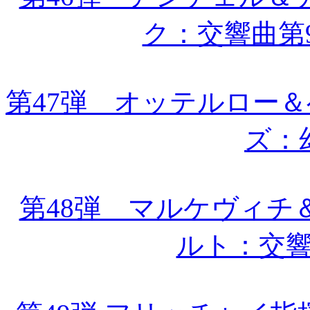
ク：交響曲第
第47弾 オッテルロー
ズ：
第48弾 マルケヴィチ
ルト：交響