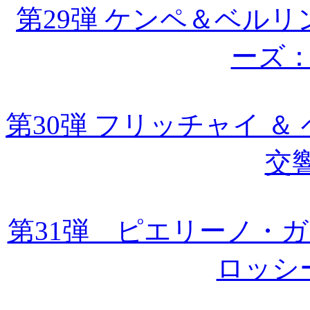
第29弾 ケンペ＆ベルリ
ーズ
第30弾 フリッチャイ ＆
交
第31弾 ピエリーノ・
ロッシ