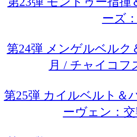
第23弾 モントゥー指
ーズ
第24弾 メンゲルベルク＆
月 / チャイコ
第25弾 カイルベルト＆
ーヴェン：交