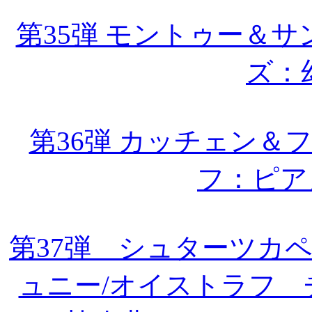
第35弾 モントゥー＆
ズ：
第36弾 カッチェン＆
フ：ピア
第37弾 シュターツカ
ュニー/オイストラフ