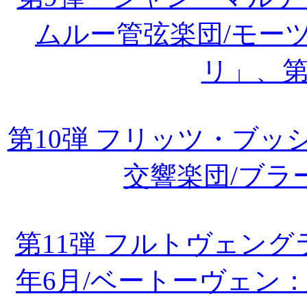
ムルー管弦楽団/モー
リ」、第
第10弾 フリッツ・ブ
交響楽団/ブラ
第11弾 フルトヴェング
年6月/ベートーヴェン