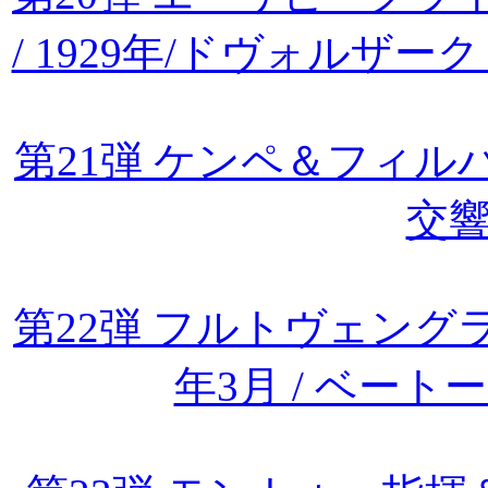
/ 1929年/ドヴォルザ
第21弾 ケンペ＆フィル
交響
第22弾 フルトヴェングラ
年3月 / ベー