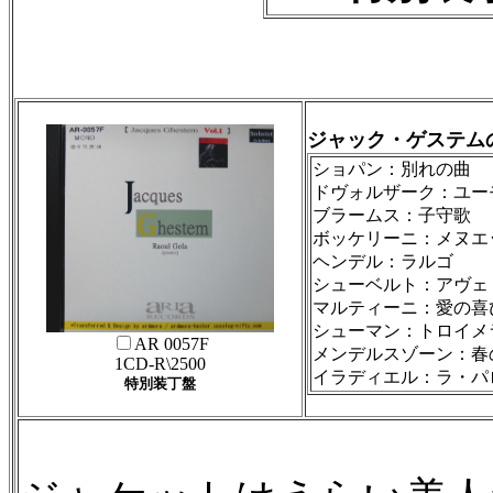
ジャック・ゲステム
ショパン：別れの曲
ドヴォルザーク：
ブラームス
ボッケリーニ：メヌ
ヘンデル：ラルゴ
シューベルト：ア
マルティーニ：愛の
シューマン：トロ
AR 0057F
メンデルスゾ
1CD-R\2500
イラディエル：ラ・
特別装丁盤