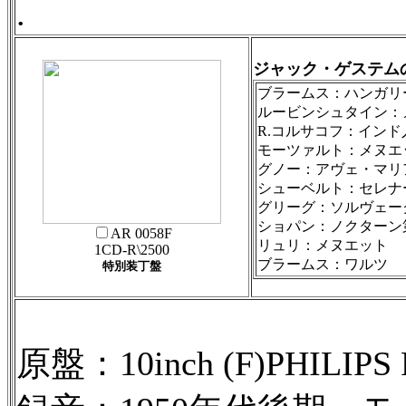
.
ジャック・ゲステム
ブラームス：ハンガ
ルービンシュタイン
R.コルサコフ：イ
モーツァルト：メ
グノー：アヴェ・
シューベルト：セ
グリーグ：ソルヴ
ショパン：ノクタ
AR 0058F
リュリ：メヌエット
1CD-R\2500
ブラームス：ワルツ
特別装丁盤
原盤：10inch (F)PHILIPS