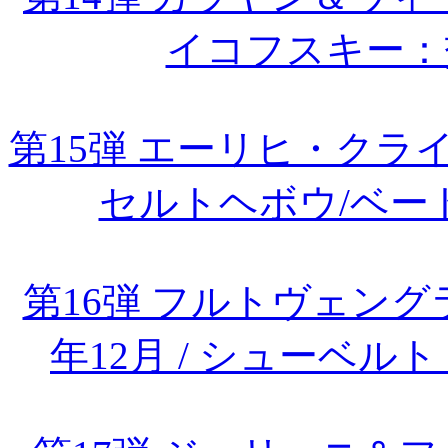
イコフスキー：
第15弾 エーリヒ・ク
セルトヘボウ/ベー
第16弾 フルトヴェング
年12月 / シューベ