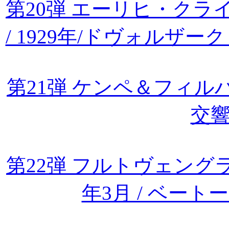
第20弾 エーリヒ・ク
/ 1929年/ドヴォルザ
第21弾 ケンペ＆フィル
交響
第22弾 フルトヴェングラ
年3月 / ベー