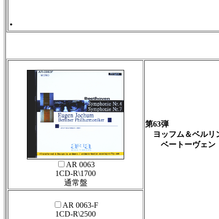
.
第63弾
ヨッフム＆ベルリ
ベートーヴェン：
交響
AR 0063
1CD-R\1700
通常盤
AR 0063-F
1CD-R\2500