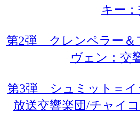
キー：
第2弾 クレンペラー＆
ヴェン：交
第3弾 シュミット＝
放送交響楽団/チャイ