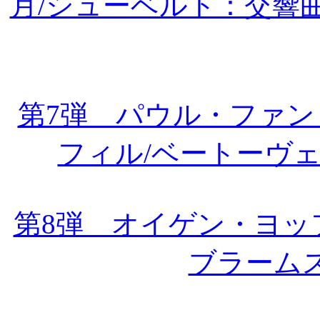
月/シューベルト：交響
第7弾 パウル・ファ
フィル/ベートーヴ
第8弾 オイゲン・ヨッ
ブラーム