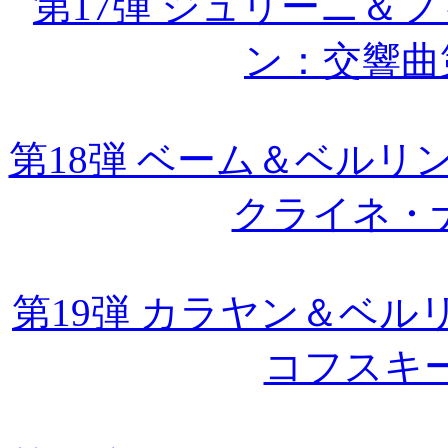
第17弾 ジュリーニ＆フ
ン：交響曲
第18弾 ベーム＆ベルリン・
クライネ・
第19弾 カラヤン＆ベルリ
コフスキ